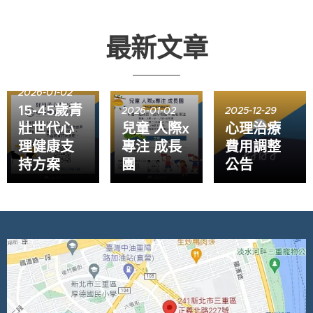
最新文章
2026-01-02
15-45歲青
2026-01-02
2025-12-29
壯世代心
兒童 人際x
心理治療
理健康支
專注 成長
費用調整
持方案
團
公告