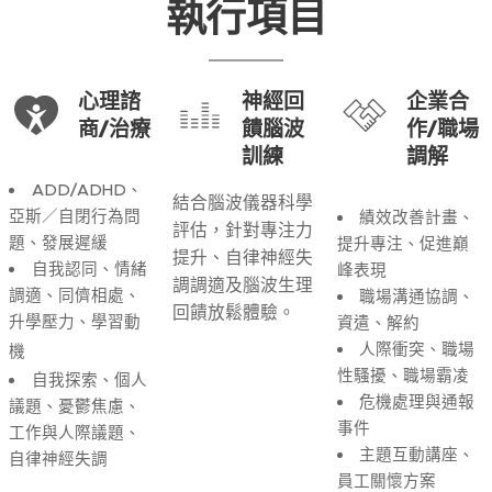
執行項目
心理諮
神經回
企業合
商/治療
饋腦波
作/職場
訓練
調解
ADD/ADHD、
結合腦波儀器科學
亞斯／自閉行為問
績效改善計畫、
評估，針對專注力
題、發展遲緩
提升專注、促進巔
提升、自律神經失
自我認同、情緒
峰表現
調調適及腦波生理
調適、同儕相處、
職場溝通協調、
回饋放鬆體驗。
升學壓力、學習動
資遣、解約
人際衝突、職場
機
性騷擾、職場霸凌
自我探索、個人
危機處理與通報
議題、憂鬱焦慮、
事件
工作與人際議題、
主題互動講座、
自律神經失調
員工關懷方案