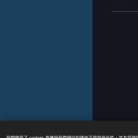
人
#好日子心
計出 #社
中，
在臨床心理
動
🙋招生對
中年級孩童
🙆開
(1) 【已成
(2)每週日
(3) 每週
0978-150-785
機構代碼XY31020220
我們使用了 cookies 來確保我們網站的運作正常與安全性，並為您