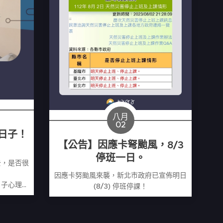
八月
02
日子！
【公告】因應卡弩颱風，8/3
停班一日。
去，是否很
因應卡努颱風來襲，新北市政府已宣佈明日
日子心理治
(8/3) 停班停課！