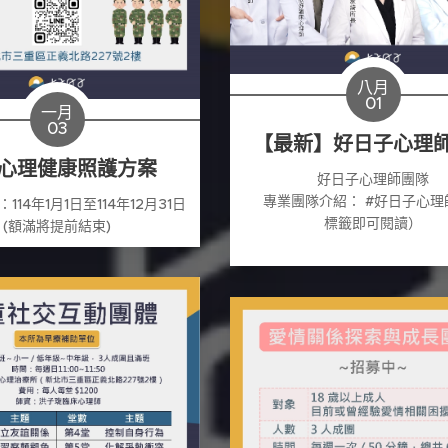
八月
01
一月
03
【最新】好日子心理
心理健康照護方案
☀ 好日子心理師團隊 
🥼專業團隊介紹： #好日子心
114年1月1日至114年12月31日
標籤即可閱讀）
(額滿將提前結束)