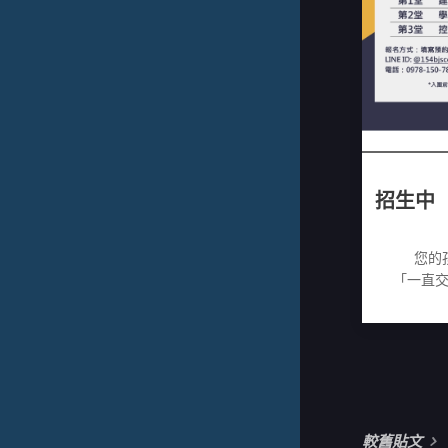
招生中
您的
「一直
「老師
「經常
聰明的孩子
較舊貼文