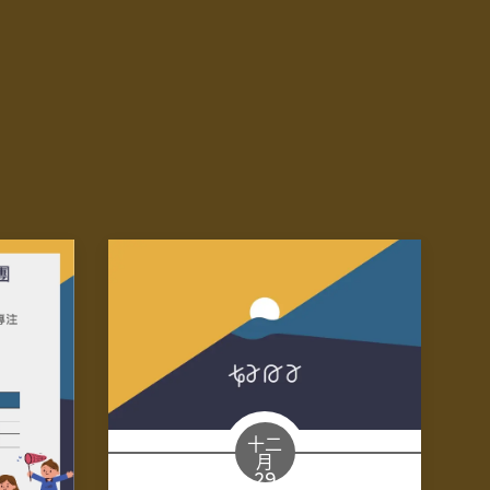
十二
月
29