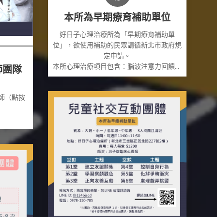
本所為早期療育補助單位
好日子心理治療所為「早期療育補助單
位」，欲使用補助的民眾請循新北市政府規
定申請。
本所心理治療項目包含：腦波注意力回饋訓
師團隊
練、個別心理治療、團體心理治療
☀
理師（點按
#好日子心理治療所#本所為早療補助單位
詳情請見
新北市網頁連結
宣導影片連結
https://www.youtube.com/watch?
v=ivnO2EFpfWI