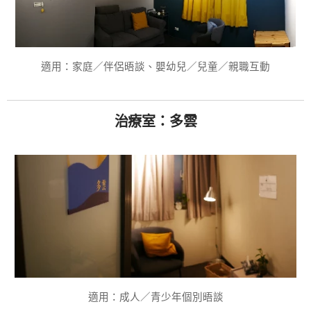
適用：家庭／伴侶晤談、嬰幼兒／兒童／親職互動
治療室：多雲
適用：成人／青少年個別晤談