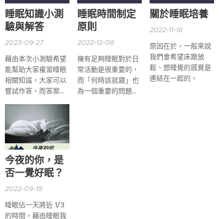
睡眠知識小測
睡眠時間制定
關於睡眠培養
驗與解答
原則
2022-11-16
2023-09-27
2022-12-08
原因在於，一般來說
我們會希望床跟放
藉由本次小測驗希望
擁有足夠睡眠對於日
鬆、想睡覺的感覺是
能幫助大家複習睡眠
常活動是很重要的，
連結在一起的，
相關知識，大家可以
而「何時該就寢」也
嘗試作答，而答案在
為一個重要的問題，
下方揭曉！
值得我們思考與重
視，在這裡教導大家
三點睡眠時間的制定
原則：
今夜的你，是
否一覺好眠？
2022-09-19
睡眠佔一天將近 1/3
的時間，藉由睡眠我