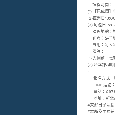
🕚課程時間：
(1) 【已成團】
(2)每週日13:
(3) 每週日15:
🏫課程地點：
👩‍🏫師資：洪子
💰費用：每人每
📝備註：
(1) 入團前
(2) 若本課
-
☀️ 報名方式
🌐 LINE 連結：h
☎️ 電話：0978
🗺 地址：新
#來好日子迎
#本所為早療