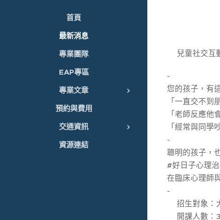
首頁
最新消息
💃兒童社交互
專業團隊
EAP專區
-
您的孩子，有
專業文章
「一直交不到朋
預約與費用
「老師反應他會
交通資訊
「經常與同學吵
-
資源連結
聰明的孩子，
#好日子心理治
在臨床心理師
-
🙋招生對象
🙆開課人數：