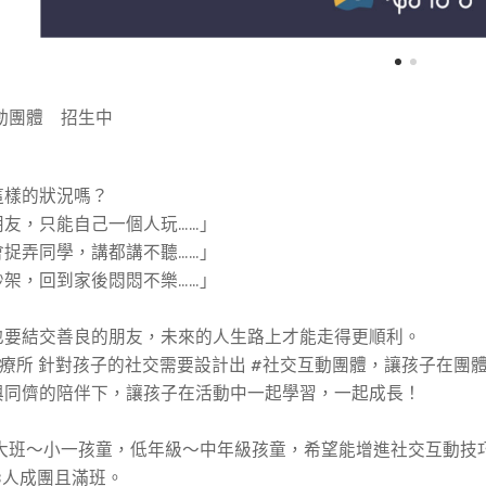
動團體 招生中🕺
這樣的狀況嗎？
友，只能自己一個人玩……」
捉弄同學，講都講不聽……」
架，回到家後悶悶不樂……」
也要結交善良的朋友，未來的人生路上才能走得更順利。
療所 針對孩子的社交需要設計出 #社交互動團體，讓孩子在團
與同儕的陪伴下，讓孩子在活動中一起學習，一起成長！
：大班～小一孩童，低年級～中年級孩童，希望能增進社交互動技
3人成團且滿班。