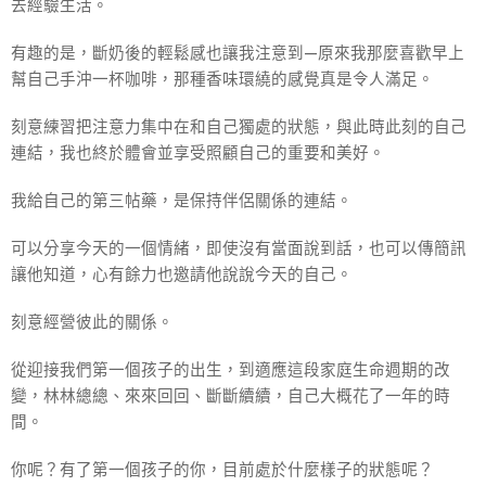
去經驗生活。
有趣的是，斷奶後的輕鬆感也讓我注意到—原來我那麼喜歡早上
幫自己手沖一杯咖啡，那種香味環繞的感覺真是令人滿足。
刻意練習把注意力集中在和自己獨處的狀態，與此時此刻的自己
連結，我也終於體會並享受照顧自己的重要和美好。
我給自己的第三帖藥，是保持伴侶關係的連結。
可以分享今天的一個情緒，即使沒有當面說到話，也可以傳簡訊
讓他知道，心有餘力也邀請他說說今天的自己。
刻意經營彼此的關係。
從迎接我們第一個孩子的出生，到適應這段家庭生命週期的改
變，林林總總、來來回回、斷斷續續，自己大概花了一年的時
間。
你呢？有了第一個孩子的你，目前處於什麼樣子的狀態呢？