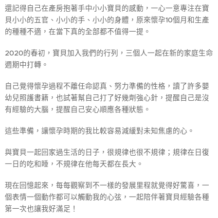
還記得自己在產房抱著手中小小寶貝的感動，一心一意專注在寶
貝小小的五官、小小的手、小小的身體，原來懷孕10個月和生產
的種種不適，在當下真的全部都不值得一提。
2020的春初，寶貝加入我們的行列，三個人一起在新的家庭生命
週期中打轉。
自己覺得懷孕過程不離任命認真、努力準備的性格，讀了許多嬰
幼兒照護書籍，也試著幫自己打了好幾劑強心針，提醒自己是沒
有經驗的大腦，提醒自己安心順應各種狀態。
這些準備，讓懷孕時期的我比較容易減緩對未知焦慮的心。
與寶貝一起回家過生活的日子，很規律也很不規律；規律在日復
一日的吃和睡，不規律在他每天都在長大。
現在回憶起來，每每觀察到不一樣的發展里程就覺得好驚喜，一
個表情一個動作都可以觸動我的心弦，一起陪伴著寶貝經驗各種
第一次也讓我好滿足！