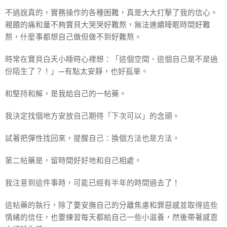
不過說真的，實務操作的各種困難，真是大大打擊了我的信心。
親餵的痛和量不夠寶貝大哭哭好難熬，無法連續睡眠時間好難
熬，什麼事都想自己做但做不到好難熬。
時常在寶貝白天小睡時心裡想：「這個空間、這個自己是不是過
份陌生了？！」—有點太安靜，也好孤單。
和堅持和解，是我給自己的一帖藥。
我決定找個地方安放自己期待「下次可以」的念頭。
試著把彈性找回來，提醒自己：換個方法也是方法。
第二帖藥是，留時間好好地和自己相處。
我注意到這件事時，可能已經有半年的時間過去了！
這帖藥的執行，除了要安撫自己的分離焦慮和罪惡感並取得這些
情緒的信任，也要練習每天都給自己一些小滋養，然後帶著感恩