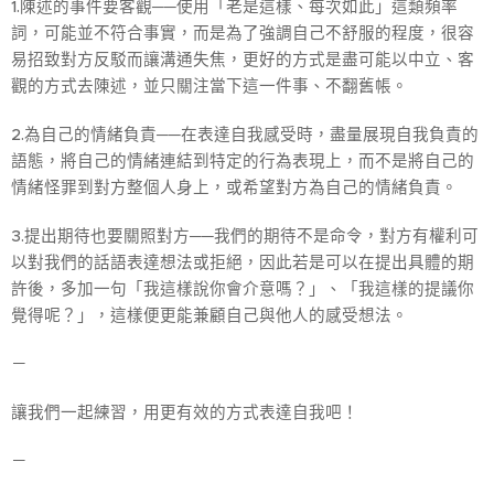
1.陳述的事件要客觀──使用「老是這樣、每次如此」這類頻率
詞，可能並不符合事實，而是為了強調自己不舒服的程度，很容
易招致對方反駁而讓溝通失焦，更好的方式是盡可能以中立、客
觀的方式去陳述，並只關注當下這一件事、不翻舊帳。
2.為自己的情緒負責──在表達自我感受時，盡量展現自我負責的
語態，將自己的情緒連結到特定的行為表現上，而不是將自己的
情緒怪罪到對方整個人身上，或希望對方為自己的情緒負責。
3.提出期待也要關照對方──我們的期待不是命令，對方有權利可
以對我們的話語表達想法或拒絕，因此若是可以在提出具體的期
許後，多加一句「我這樣說你會介意嗎？」、「我這樣的提議你
覺得呢？」，這樣便更能兼顧自己與他人的感受想法。
－
讓我們一起練習，用更有效的方式表達自我吧！
－