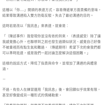
這種以「你……」開頭的表達方式，容易傳遞單方面責備的意味，
結果導致溝通陷入雙方防衛反駁，失去了最初溝通的目的。
這時若是改以「我訊息」來表達，就會是：
「（陳述事件）我發現你並沒有依約到來，（表達感受）除了讓
我感覺擔心外，也聯想到之前也發生過類似狀況、感覺自己好像
不被重視而有點生氣和難過，（傳遞期待）希望下次約會我們都
可以準時抵達，或是我們一起討論怎麼解決這個困難。」
這樣的說話方式，降低了指責與命令，並增加了溝通的具體意
涵。
－
不過，有些人在練習運用「我訊息」後，會回饋似乎效果有限，
甚至好像變成另一種形式的情緒勒索。