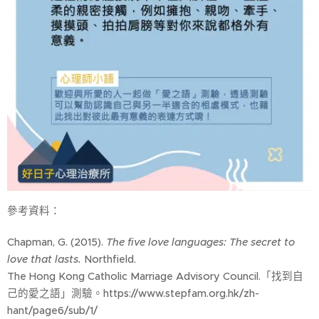
參考資料：
Chapman, G. (2015).
The five love languages: The secret to
love that lasts.
Northfield.
The Hong Kong Catholic Marriage Advisory Council.「找到自
己的愛之語」測驗。https://www.stepfam.org.hk/zh-
hant/page6/sub/1/