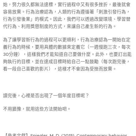
始，努力很久都無法達標，實行過程中又有很多挫折，最後就會
容易放棄。行為治療認為，人類的行為遵循著「刺激引發行為，
行為引發後果」的模式。因此，我們可以透過改變環境、學習替
代行為、利用獎懲制度的方式，來讓自己產生新的行為。
為了讓學習新行為的過程可以更順利，行為治療認為一開始在定
義行為的時候，要用具體的數據來定義它（一週慢跑三次，每次
30分鐘），這樣我們才能知道自己要做什麼。此外，也要訂出能
夠執行的目標，並在達成目標時給自己一點鼓勵（每次跑完後，
看一段自己喜歡的影片），這樣才不會因為受挫而放棄。
讀完後，心裡是否出現了一個年度目標呢？
不用猶豫，就用這些方法開始吧。
【參考文獻】Spiegler, M. D. (2015). Contemporary behavior