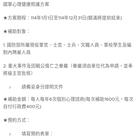
國軍心理健康照護方案
★方案期程：114年1月1日至114年12月31日(額滿將提前結束)
★補助對象：
1. 國防部所屬現役軍官、士官、士兵、文職人員、軍校學生及編
制內聘雇人員
2. 重大事件及因戰公傷亡之眷屬（眷屬須由單位代為申請，並奉
將級主官批核）
請備妥身分證明文件
★補助金額：每人每年6次個別心理諮商(每次補助1600元，每次
自付行政費400元)
★預約方式：
填寫預約表單：