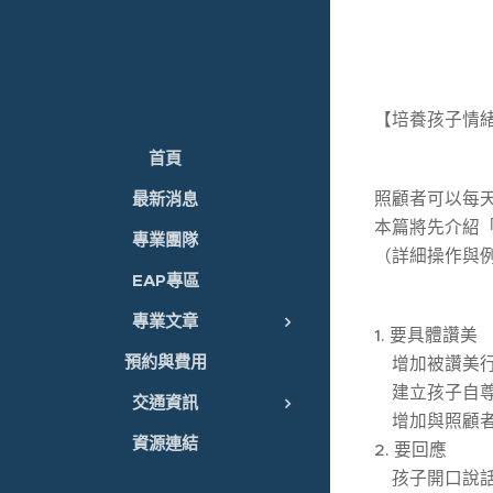
【培養孩子情緒
首頁
照顧者可以每
最新消息
本篇將先介紹
專業團隊
（詳細操作與
EAP專區
專業文章
1. 要具體讚美
預約與費用
增加被讚美行
建立孩子自
交通資訊
增加與照顧者
資源連結
2. 要回應
孩子開口說話