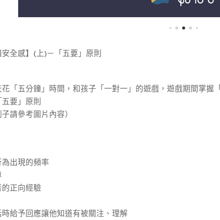
安全感】(上)－「五要」原則
天花「五分鐘」時間，和孩子「一對一」的遊戲，遊戲期間掌握
「五要」原則
例子請參考圖片內容）
為出現的頻率
尊
的正向經驗
時給予回應讓他知道有被關注、理解