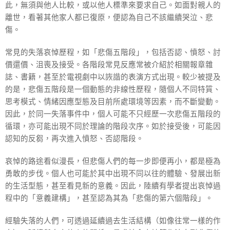
此，無須與他人比較，或以他人標準來要求自己。如面對親人的
離世，看著其他家人都已復原，便認為自己不該繼續哭泣、悲
傷。
常見的失落哀悼歷程，如「悲傷五階段」，包括否認、憤怒、討
價還價、沮喪及接受。各階段常見反應常被介紹於相關報章雜
誌、書籍，甚至於電視劇中以詼諧的表演方式出現。較少被提及
的是，悲傷五階段是一個動態的非線性歷程，隨個人不同特質、
思考模式、情緒因應型態及目前所處環境等因素，而不斷變動。
因此，於同一失落事件中，個人可能不只經歷一次悲傷五階段的
循環，亦可能出現不同於理論的階段次序。如於接受後，可能因
認知的反芻，再次進入憤怒、否認階段。
哀悼的路途看似漫長，但悲傷人們的每一步即便再小，都是極為
勇敢的步伐。個人也可能於其中出現不同以往的體驗、發展出新
的生活型態，甚至看見新的意義。因此，陸續有學者提出哀悼過
程中的「意義建構」，甚至認為其為「悲傷的第六個階段」。
經驗失落的人們，可透過延續過去生活結構（如像往常一樣的作