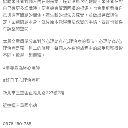
協助來談者對個人內在的探索，達到深層次的轉變。來談者在對
自己有更多認識時，便有機會釐清困擾的根源，也會重新看待自
己與原有問題的關係，產生新的想法與感受，並做出選擇與決
定。回到問題本身，就算原本覺得無法改變的事情，或許也變得
有調整的空間。
本篇文章簡單分享對於心理諮商/心理治療的看法，心理諮商/心
理治療是獨一無二的旅程，每個人在這趟旅程中的感受與獲得皆
不同，歡迎一起體驗。
#廖專晶臨床心理師
#好日子心理治療所
新北市三重區正義北路227號2樓
近捷運三重國小站
0978-150-785