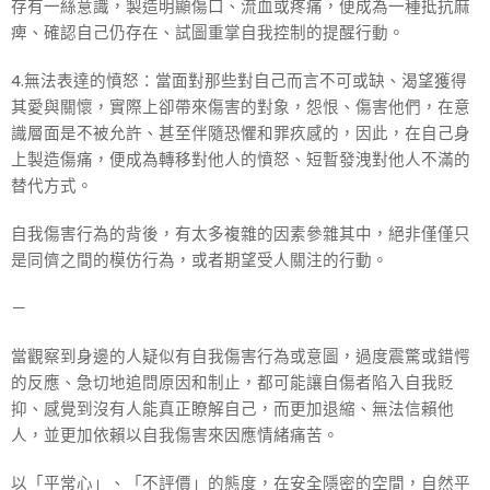
存有一絲意識，製造明顯傷口、流血或疼痛，便成為一種抵抗麻
痺、確認自己仍存在、試圖重掌自我控制的提醒行動。
4.無法表達的憤怒：當面對那些對自己而言不可或缺、渴望獲得
其愛與關懷，實際上卻帶來傷害的對象，怨恨、傷害他們，在意
識層面是不被允許、甚至伴隨恐懼和罪疚感的，因此，在自己身
上製造傷痛，便成為轉移對他人的憤怒、短暫發洩對他人不滿的
替代方式。
自我傷害行為的背後，有太多複雜的因素參雜其中，絕非僅僅只
是同儕之間的模仿行為，或者期望受人關注的行動。
－
當觀察到身邊的人疑似有自我傷害行為或意圖，過度震驚或錯愕
的反應、急切地追問原因和制止，都可能讓自傷者陷入自我貶
抑、感覺到沒有人能真正瞭解自己，而更加退縮、無法信賴他
人，並更加依賴以自我傷害來因應情緒痛苦。
以「平常心」、「不評價」的態度，在安全隱密的空間，自然平