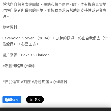
靜地向自傷者表達關懷、傾聽和給予同理回應，才有機會真實地
理解自傷者所遭遇的困境、並協助尋求有幫助的支持性或專業資
源。
參考資料：
Levenkron, Steven.（2004）。割腕的誘惑：停止自我傷害（李
俊毅譯）。心靈工坊。
圖片來源：Pexels、Flaticon
#賴怡臻臨床心理師
#自我傷害 #割腕 #身體疼痛 #心理痛苦
Share