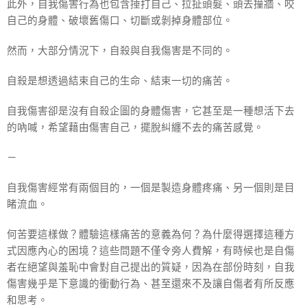
此外，自我傷害行為也包含捶打自己、拉扯頭髮、頭去撞牆、咬
自己的身體、破壞舊傷口、切斷或剝掉身體部位。
然而，大部分情況下，自殺與自我傷害是不同的。
自殺是想透過結束自己的生命、結束一切的痛苦。
自我傷害卻是沒有自殺企圖的身體傷害，它甚至是一種想活下去
的吶喊，希望藉由傷害自己，擺脫糾纏不去的痛苦感覺。
－
自我傷害經常有兩個目的，一個是製造身體疼痛、另一個則是目
睹流血。
何苦要這樣做？體驗這樣痛苦的意義為何？為什麼得選擇這種方
式因應內心的困境？這些問題不僅令旁人費解，有時候也是自傷
者在絕望與羞恥中會對自己提出的質疑，因為在部份時刻，自我
傷害幾乎是下意識的衝動行為、甚至還來不及讓自傷者有所反應
和思考。