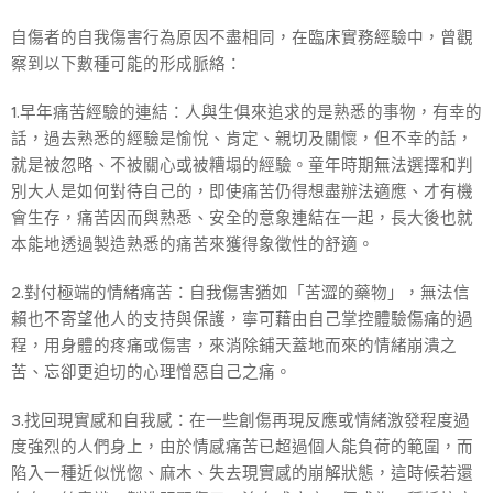
自傷者的自我傷害行為原因不盡相同，在臨床實務經驗中，曾觀
察到以下數種可能的形成脈絡：
1.早年痛苦經驗的連結：人與生俱來追求的是熟悉的事物，有幸的
話，過去熟悉的經驗是愉悅、肯定、親切及關懷，但不幸的話，
就是被忽略、不被關心或被糟塌的經驗。童年時期無法選擇和判
別大人是如何對待自己的，即使痛苦仍得想盡辦法適應、才有機
會生存，痛苦因而與熟悉、安全的意象連結在一起，長大後也就
本能地透過製造熟悉的痛苦來獲得象徵性的舒適。
2.對付極端的情緒痛苦：自我傷害猶如「苦澀的藥物」，無法信
賴也不寄望他人的支持與保護，寧可藉由自己掌控體驗傷痛的過
程，用身體的疼痛或傷害，來消除鋪天蓋地而來的情緒崩潰之
苦、忘卻更迫切的心理憎惡自己之痛。
3.找回現實感和自我感：在一些創傷再現反應或情緒激發程度過
度強烈的人們身上，由於情感痛苦已超過個人能負荷的範圍，而
陷入一種近似恍惚、麻木、失去現實感的崩解狀態，這時候若還