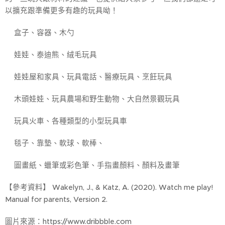
以擴充跟準備更多有趣的玩具呦！
✔盒子、容器、木勺
✔娃娃、泰迪熊、絨毛玩具
✔娃娃屋和家具、玩具電話、醫療玩具、烹飪玩具
✔木頭娃娃、玩具農場和野生動物、大自然景觀玩具
✔玩具火車、各種類型︎的小型玩具車
✔毯子、靠墊、軟球、軟棒、
✔圖畫紙、蠟筆或彩色筆、手指畫顏料、顏料及畫筆
【參考資料】 Wakelyn, J., & Katz, A. (2020). Watch me play!
Manual for parents, Version 2.
圖片來源：https://www.dribbble.com