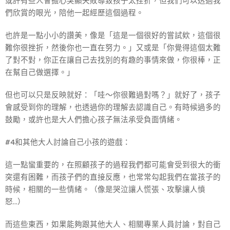
或許有些人會擔心突顯失敗導致孩子太挫折，但我們可以透過我
們欣賞的眼光，陪他一起經歷這個過程。
也許是一點小小的讚美，像是「這是一個很好的嘗試欸，這個很
難你很挫折，然後你也一直在努力。」又或是「你覺得這個太難
了對不對，你正在讓自己去找別的有趣的事情來做，你很棒，正
在幫自己做選擇。」
但也可以只是反映就好：「哇～你很難過對嗎？」就好了，孩子
會感受到你的理解，也透過你的理解去認識自己。有時候過多的
鼓勵，或許也是大人們擔心孩子無法承受負面情緒。
#4和其他大人討論自己小孩的遊戲：
這一點蠻重要的，在照顧孩子的過程我們都可能會受到很大的衝
突還有困難，而孩子們的直接反應，也常常勾起我們在當孩子的
時候，相關的一些情緒。（像是哭泣讓人慌張、攻擊讓人憤
怒...）
而這些東西，如果能夠跟其他大人、相關專業人員討論，對自己