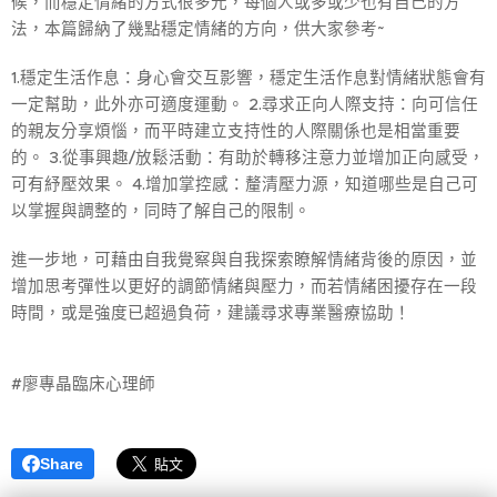
候，而穩定情緒的方式很多元，每個人或多或少也有自己的方
法，本篇歸納了幾點穩定情緒的方向，供大家參考~
1.穩定生活作息：身心會交互影響，穩定生活作息對情緒狀態會有
一定幫助，此外亦可適度運動。 2.尋求正向人際支持：向可信任
的親友分享煩惱，而平時建立支持性的人際關係也是相當重要
的。 3.從事興趣/放鬆活動：有助於轉移注意力並增加正向感受，
可有紓壓效果。 4.增加掌控感：釐清壓力源，知道哪些是自己可
以掌握與調整的，同時了解自己的限制。
進一步地，可藉由自我覺察與自我探索瞭解情緒背後的原因，並
增加思考彈性以更好的調節情緒與壓力，而若情緒困擾存在一段
時間，或是強度已超過負荷，建議尋求專業醫療協助！
#廖專晶臨床心理師
Share