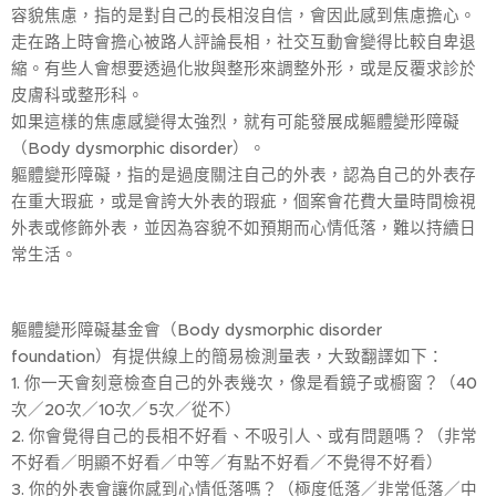
容貌焦慮，指的是對自己的長相沒自信，會因此感到焦慮擔心。
走在路上時會擔心被路人評論長相，社交互動會變得比較自卑退
縮。有些人會想要透過化妝與整形來調整外形，或是反覆求診於
皮膚科或整形科。
如果這樣的焦慮感變得太強烈，就有可能發展成軀體變形障礙
（Body dysmorphic disorder）。
軀體變形障礙，指的是過度關注自己的外表，認為自己的外表存
在重大瑕疵，或是會誇大外表的瑕疵，個案會花費大量時間檢視
外表或修飾外表，並因為容貌不如預期而心情低落，難以持續日
常生活。
軀體變形障礙基金會（Body dysmorphic disorder
foundation）有提供線上的簡易檢測量表，大致翻譯如下：
1. 你一天會刻意檢查自己的外表幾次，像是看鏡子或櫥窗？（40
次／20次／10次／5次／從不）
2. 你會覺得自己的長相不好看、不吸引人、或有問題嗎？（非常
不好看／明顯不好看／中等／有點不好看／不覺得不好看）
3. 你的外表會讓你感到心情低落嗎？（極度低落／非常低落／中