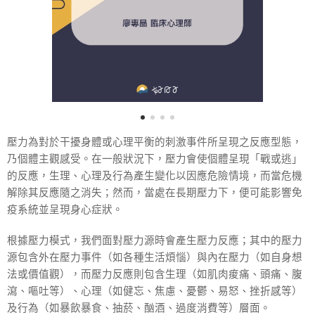
壓力為對於干擾身體或心理平衡的刺激事件所呈現之反應型態，
乃個體主觀感受。在一般狀況下，壓力會使個體呈現「戰或逃」
的反應，生理、心理及行為產生變化以因應危險情境，而當危機
解除其反應隨之消失；然而，當處在長期壓力下，便可能影響免
疫系統並呈現身心症狀。
根據壓力模式，我們面對壓力源時會產生壓力反應；其中的壓力
源包含外在壓力事件（如各種生活煩惱）與內在壓力（如自身想
法或價值觀），而壓力反應則包含生理（如肌肉痠痛、頭痛、腹
瀉、嘔吐等）、心理（如健忘、焦慮、憂鬱、易怒、挫折感等）
及行為（如暴飲暴食、抽菸、酗酒、過度消費等）層面。