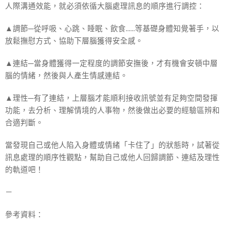
人際溝通效能，就必須依循大腦處理訊息的順序進行調控：
▲調節─從呼吸、心跳、睡眠、飲食……等基礎身體知覺著手，以
放鬆撫慰方式、協助下層腦獲得安全感。
▲連結─當身體獲得一定程度的調節安撫後，才有機會安頓中層
腦的情緒，然後與人產生情感連結。
▲理性─有了連結，上層腦才能順利接收訊號並有足夠空間發揮
功能，去分析、理解情境的人事物，然後做出必要的經驗區辨和
合適判斷。
當發現自己或他人陷入身體或情緒「卡住了」的狀態時，試著從
訊息處理的順序性觀點，幫助自己或他人回歸調節、連結及理性
的軌道吧！
－
參考資料：