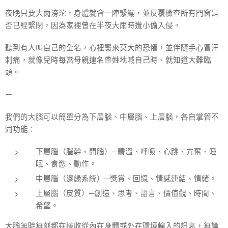
夜晚只要大雨滂沱，身體就會一陣緊繃，並反覆檢查所有門窗是
否已經緊閉，因為家裡曾在半夜大雨時遭小偷入侵。
聽到有人叫自己的全名，心裡襲來莫大的恐懼，並伴隨手心冒汗
刺痛，就像兒時每當母親連名帶姓地喊自己時、就知道大難臨
頭。
－
我們的大腦可以簡單分為下層腦、中層腦、上層腦，各自掌管不
同功能：
下層腦（腦幹、間腦）─體溫、呼吸、心跳、亢奮、睡
眠、食慾、動作。
中層腦（邊緣系統）─獎賞、回憶、情感連結、情緒。
上層腦（皮質）─創造、思考、語言、價值觀、時間、
希望。
大腦無時無刻都在接收從內在身體或外在環境輸入的訊息，無論