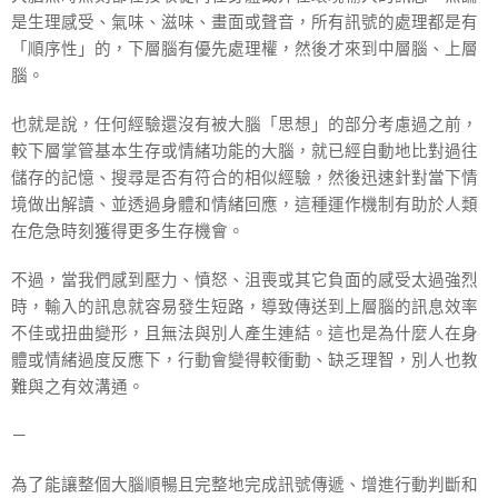
是生理感受、氣味、滋味、畫面或聲音，所有訊號的處理都是有
「順序性」的，下層腦有優先處理權，然後才來到中層腦、上層
腦。
也就是說，任何經驗還沒有被大腦「思想」的部分考慮過之前，
較下層掌管基本生存或情緒功能的大腦，就已經自動地比對過往
儲存的記憶、搜尋是否有符合的相似經驗，然後迅速針對當下情
境做出解讀、並透過身體和情緒回應，這種運作機制有助於人類
在危急時刻獲得更多生存機會。
不過，當我們感到壓力、憤怒、沮喪或其它負面的感受太過強烈
時，輸入的訊息就容易發生短路，導致傳送到上層腦的訊息效率
不佳或扭曲變形，且無法與別人產生連結。這也是為什麼人在身
體或情緒過度反應下，行動會變得較衝動、缺乏理智，別人也教
難與之有效溝通。
－
為了能讓整個大腦順暢且完整地完成訊號傳遞、增進行動判斷和