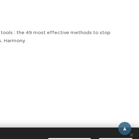
g tools : the 49 most effective methods to stop
s. Harmony.
▲