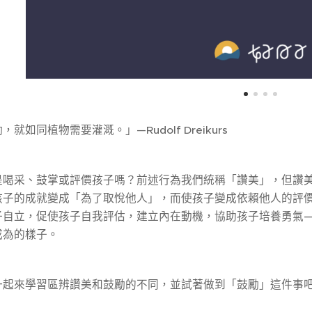
就如同植物需要灌溉。」—Rudolf Dreikurs
是喝采、鼓掌或評價孩子嗎？前述行為我們統稱「讚美」，但讚
孩子的成就變成「為了取悅他人」，而使孩子變成依賴他人的評
子自立，促使孩子自我評估，建立內在動機，協助孩子培養勇氣
成為的樣子。
一起來學習區辨讚美和鼓勵的不同，並試著做到「鼓勵」這件事