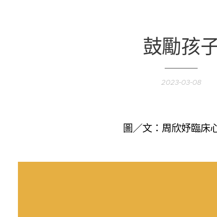
鼓勵孩
2023-03-08
圖／文：周欣妤臨床