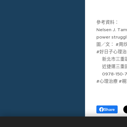
參考資料：
Nelsen J. Tamb
power struggl
圖／文： #周
#好日子心理
🚩新北市三重
🚃近捷運三重
☎️0978-150-
#心理治療 #
Share
0978-150-785